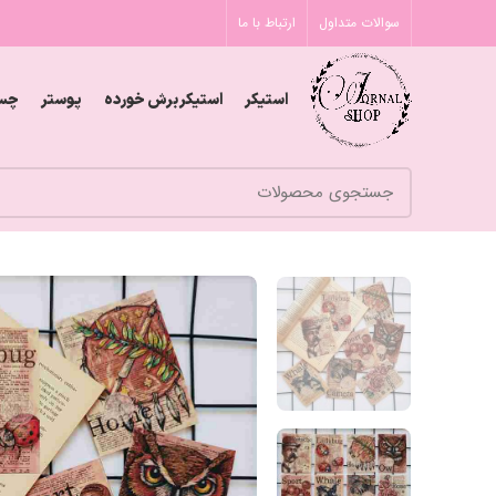
سوالات متداول
ارتباط با ما
استیکر
استیکر برش خورده
پوستر
چس