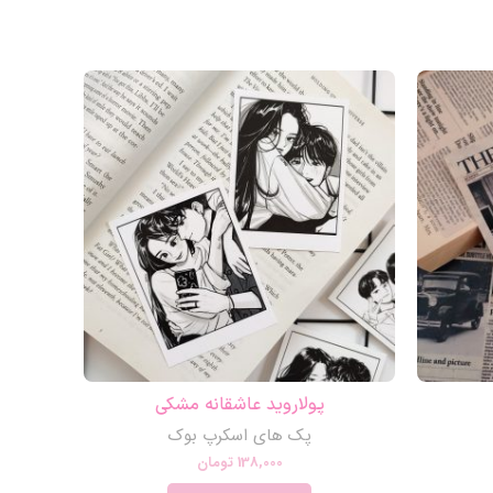
پولاروید عاشقانه مشکی
پ
پک های اسکرپ بوک
138,000
تومان