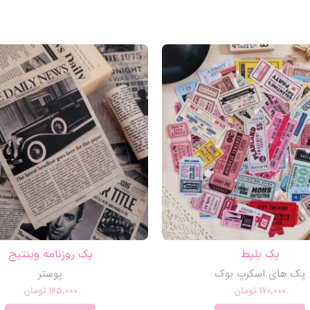
پک بلیط
پک روزنامه وینتیج
پک های اسکرپ بوک
پوستر
170,000
تومان
165,000
تومان