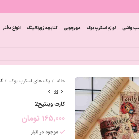
ب واشی
لوازم اسکرپ بوک
مهرچوبی
کتابچه ژورنالینگ
انواع دفتر
خانه
پک های اسکرپ بوک
کا
کارت وینتیج2
165,000
تومان
موجود در انبار