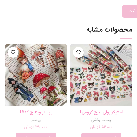
محصولات مشابه
استیکر رولی طرح کرومی1
پوستر وینتیج کد16
چسب واشی
پوستر
52,000
تومان
130,000
تومان