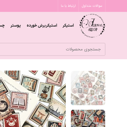
سوالات متداول
ارتباط با ما
استیکر
استیکر برش خورده
پوستر
چس