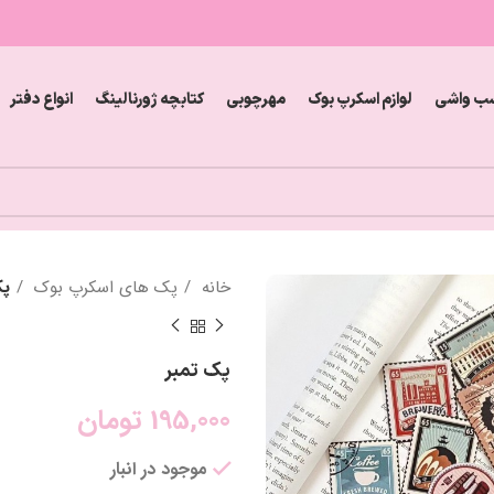
ب واشی
لوازم اسکرپ بوک
مهرچوبی
کتابچه ژورنالینگ
انواع دفتر
خانه
پک های اسکرپ بوک
پک
پک تمبر
195,000
تومان
موجود در انبار