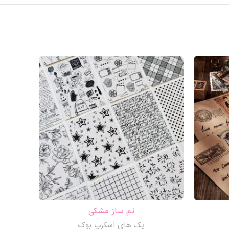
حراج
تم ساز مشکی
پک های اسکرپ بوک