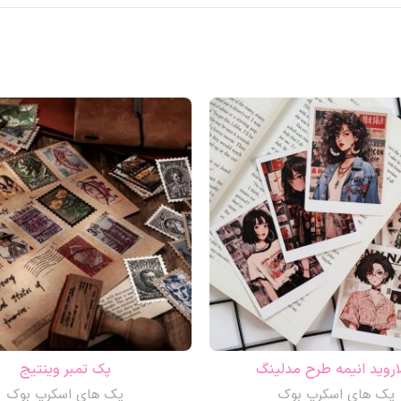
اروید انیمه طرح مدلینگ
پک تمبر وینتیج
پک های اسکرپ بوک
پک های اسکرپ بوک