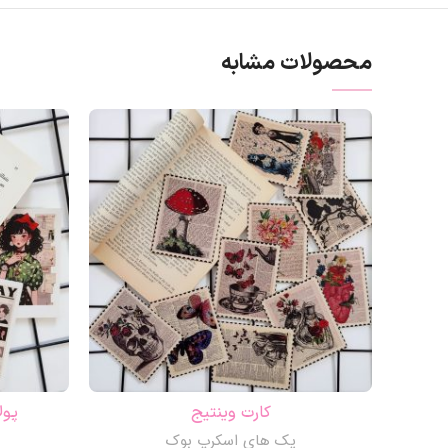
محصولات مشابه
کارت وینتیج
پول
پک های اسکرپ بوک