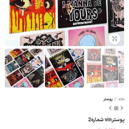
بزرگنمایی تصویر
خانه
پوستر
پوسترvin شماره2