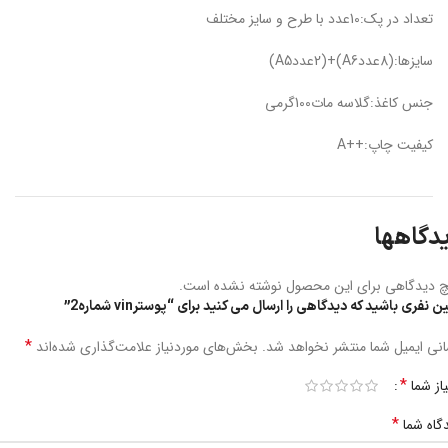
تعداد در پک:10عدد با طرح و سایز مختلف
سایزها:(8عددA6)+(2عددA5)
جنس کاغذ:گلاسه مات100گرمی
کیفیت چاپ:++A
دگاهها
 دیدگاهی برای این محصول نوشته نشده است.
ن نفری باشید که دیدگاهی را ارسال می کنید برای “پوسترvin شماره2”
*
نی ایمیل شما منتشر نخواهد شد.
بخش‌های موردنیاز علامت‌گذاری شده‌اند
*
یاز شما
*
گاه شما