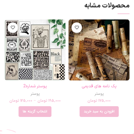
محصولات مشابه
پک نامه های قدیمی
پوستر شماره2
پوستر
پوستر
175,000
تومان
195,000
تومان
–
125,000
تومان
افزودن به سبد خرید
انتخاب گزینه ها