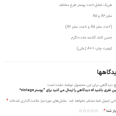
هرپک شامل10عدد پوستر طرح مختلف
سایز:A6 و A5
(2عدد سایز A5 و 8عدد سایز A6)
جنس کاغذ:گلاسه مات100گرم
کیفیت چاپ:++A (عالی)
دگاهها
 دیدگاهی برای این محصول نوشته نشده است.
ین نفری باشید که دیدگاهی را ارسال می کنید برای “پوستر vintage”
*
نی ایمیل شما منتشر نخواهد شد.
بخش‌های موردنیاز علامت‌گذاری شده‌اند
*
یاز شما