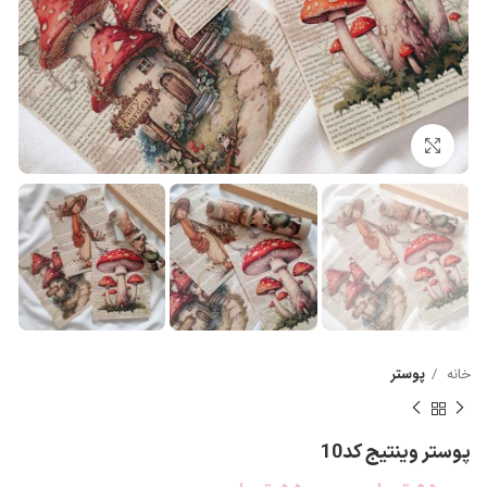
بزرگنمایی تصویر
خانه
پوستر
پوستر وینتیج کد10