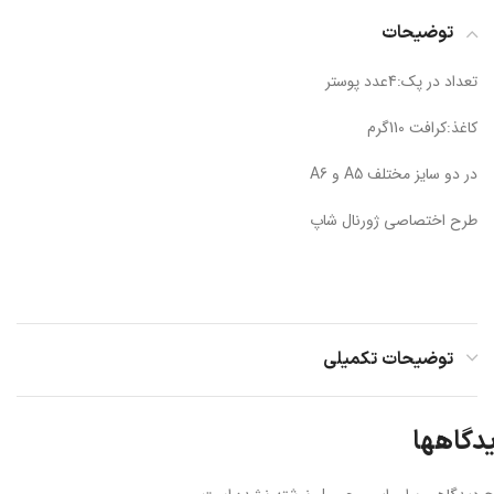
توضیحات
تعداد در پک:4عدد پوستر
کاغذ:کرافت 110گرم
در دو سایز مختلف A5 و A6
طرح اختصاصی ژورنال شاپ
توضیحات تکمیلی
دگاهها