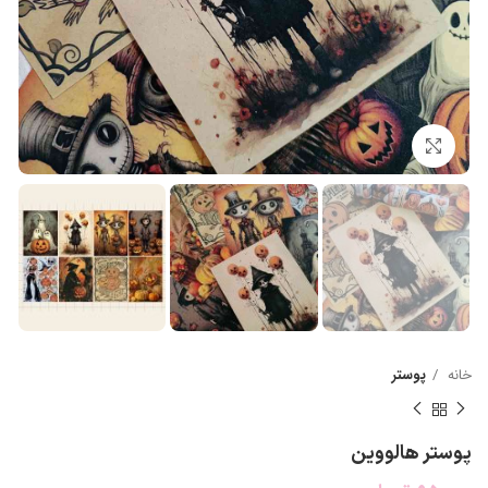
بزرگنمایی تصویر
خانه
پوستر
پوستر هالووین