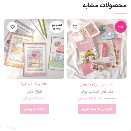
محصولات مشابه
اتمام مو
حراج
جودی
پک سوپرایزی صورتی
دفتر رنگ آمیزی2
پک های اسکرپ بوک
انواع دفتر
455,000
تومان
58,000
تومان
580,000
افزودن به سبد خرید
اطلاعات بیشتر