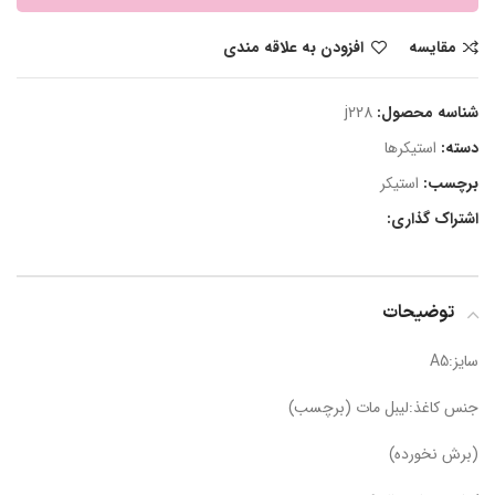
مقایسه
افزودن به علاقه مندی
شناسه محصول:
j228
دسته:
استیکرها
برچسب:
استیکر
اشتراک گذاری:
توضیحات
سایز:A5
جنس کاغذ:لیبل مات (برچسب)
(برش نخورده)