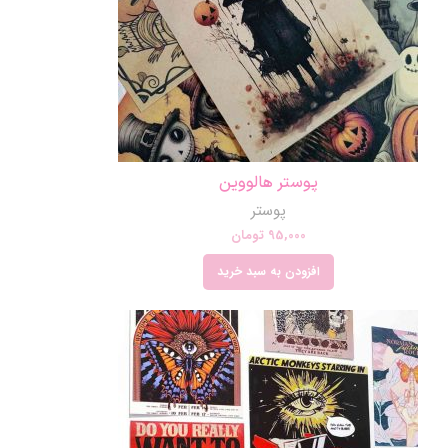
پوستر هالووین
پوستر
95,000
تومان
افزودن به سبد خرید