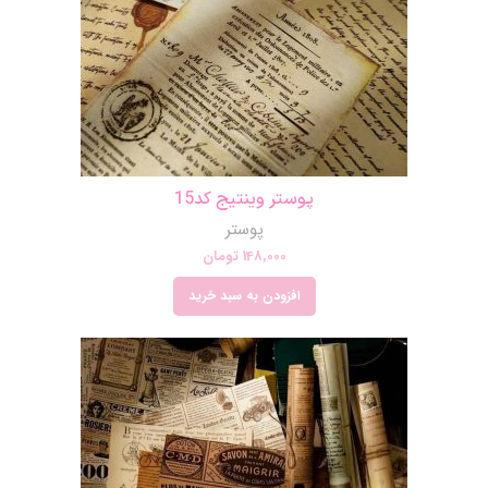
پوستر وینتیج کد15
پوستر
148,000
تومان
افزودن به سبد خرید