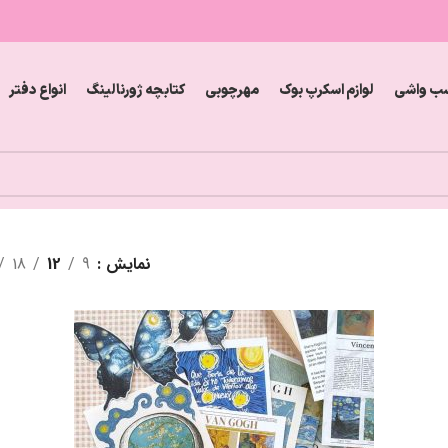
ب واشی
لوازم اسکرپ بوک
مهرچوبی
کتابچه ژورنالینگ
انواع دفتر
نمایش
9
12
18