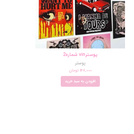
پوسترvin شماره2
پوستر
148,000
تومان
افزودن به سبد خرید