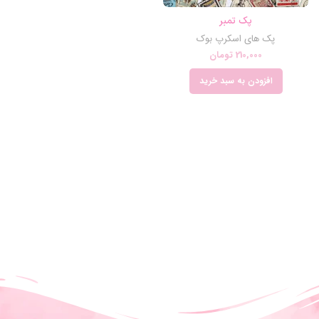
پک تمبر
پک های اسکرپ بوک
210,000
تومان
افزودن به سبد خرید